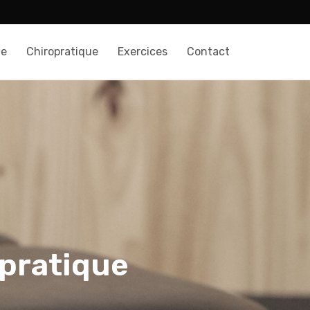
te
Chiropratique
Exercices
Contact
opratique