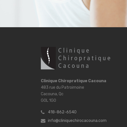
Clinique Chiropratique Cacouna
483 rue du Patroimoine
Cacouna, Qc
G0L 1G0
418-862-6540
info@cliniquechirocacouna.com