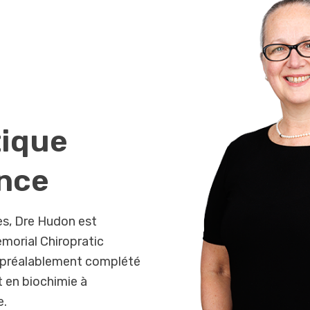
tique
ence
les, Dre Hudon est
morial Chiropratic
it préalablement complété
 en biochimie à
e.