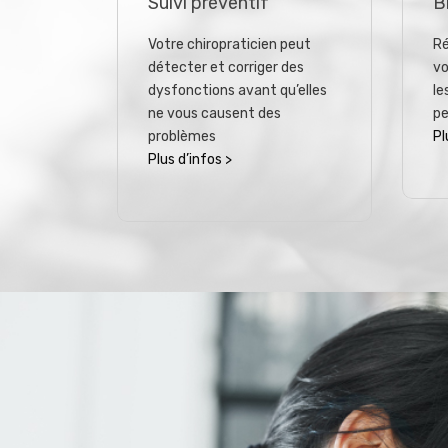
Suivi préventif
B
Votre chiropraticien peut
Ré
détecter et corriger des
vo
dysfonctions avant qu’elles
le
ne vous causent des
pe
problèmes
Pl
Plus d’infos >