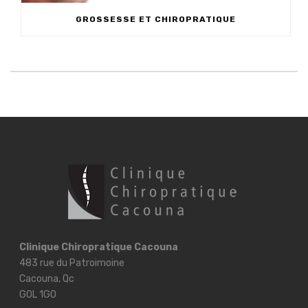
GROSSESSE ET CHIROPRATIQUE
Clinique Chiropratique Cacouna
483 rue du Patroimoine
Cacouna, Qc
G0L 1G0